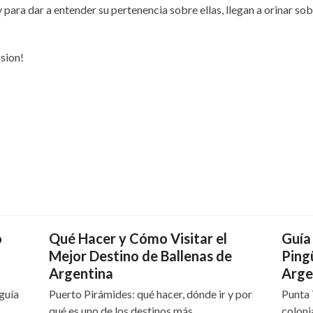
 para dar a entender su pertenencia sobre ellas, llegan a orinar so
sion!
o
Qué Hacer y Cómo Visitar el
Guía
Mejor Destino de Ballenas de
Ping
Argentina
Arge
guía
Puerto Pirámides: qué hacer, dónde ir y por
Punta 
a…
qué es uno de los destinos más…
coloni