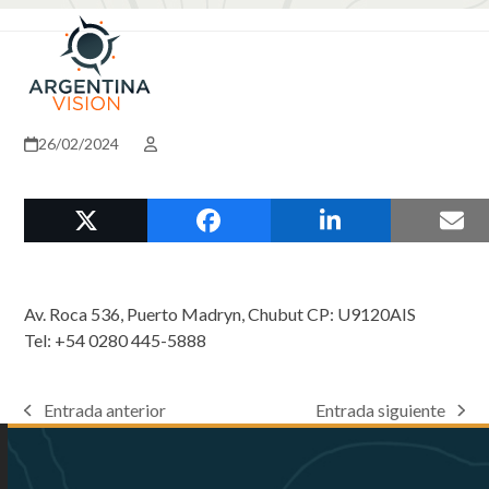
Skip
Open
Close
to
mobile
mobile
content
menu
menu
26/02/2024
Av. Roca 536, Puerto Madryn, Chubut CP: U9120AIS
Tel: +54 0280 445-5888
Entrada anterior
Entrada siguiente
previous
next
post:
post: