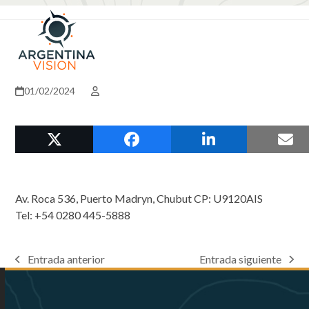
Skip
Open
Close
to
mobile
mobile
content
menu
menu
01/02/2024
Av. Roca 536, Puerto Madryn, Chubut CP: U9120AIS
Tel: +54 0280 445-5888
Entrada anterior
Entrada siguiente
previous
next
post:
post: