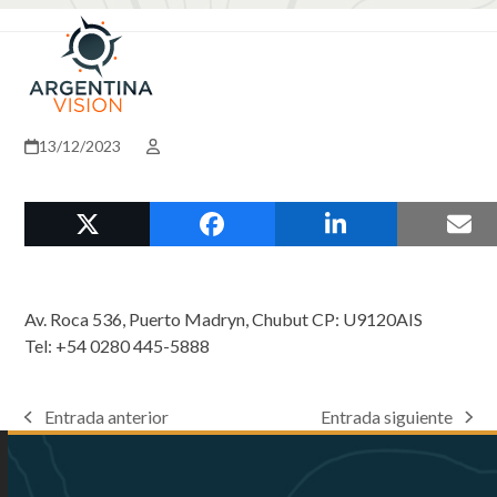
Skip
Open
Close
to
mobile
mobile
content
menu
menu
13/12/2023
Av. Roca 536, Puerto Madryn, Chubut CP: U9120AIS
Tel: +54 0280 445-5888
Entrada anterior
Entrada siguiente
previous
next
post:
post: