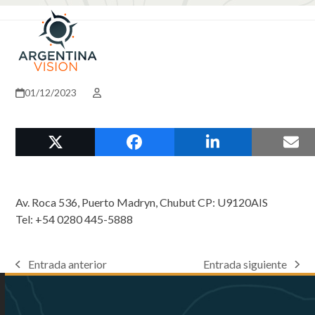
Skip
Open
Close
to
mobile
mobile
content
menu
menu
01/12/2023
Av. Roca 536, Puerto Madryn, Chubut CP: U9120AIS
Tel: +54 0280 445-5888
Entrada anterior
Entrada siguiente
previous
next
post:
post: