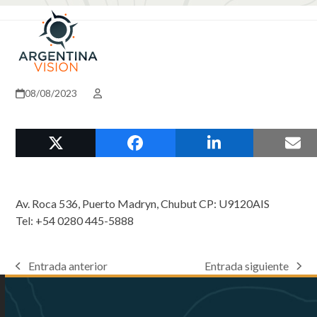
Skip
Open
Close
to
mobile
mobile
content
menu
menu
08/08/2023
Av. Roca 536, Puerto Madryn, Chubut CP: U9120AIS
Tel: +54 0280 445-5888
Entrada anterior
Entrada siguiente
previous
next
post:
post: