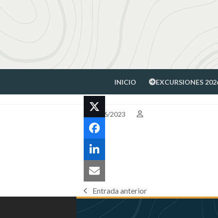
Skip
to
content
INICIO
EXCURSIONES 202
02/06/2023
Entrada anterior
previous
post: