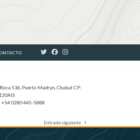
ONTACTO
 Roca 536, Puerto Madryn, Chubut CP:
120AIS
: +54 0280 445-5888
Entrada siguiente
next
post: