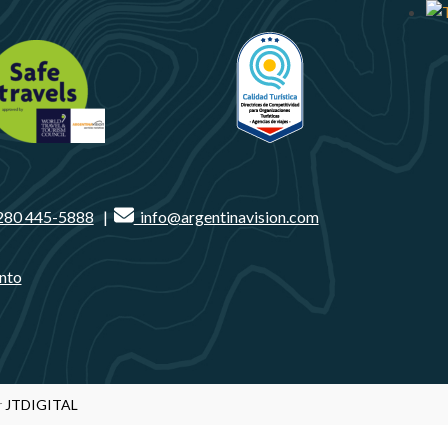
280 445-5888
|
info@argentinavision.com
nto
r
JTDIGITAL