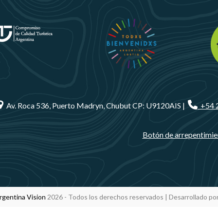
Av. Roca 536, Puerto Madryn, Chubut CP: U9120AIS |
+54 
Botón de arrepentimie
rgentina Vision
2026 - Todos los derechos reservados | Desarrollado po