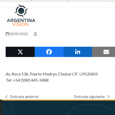
Skip
Open
Close
to
mobile
mobile
content
menu
menu
18/05/2023
Av. Roca 536, Puerto Madryn, Chubut CP: U9120AIS
Tel: +54 0280 445-5888
Entrada anterior
Entrada siguiente
previous
next
post:
post: