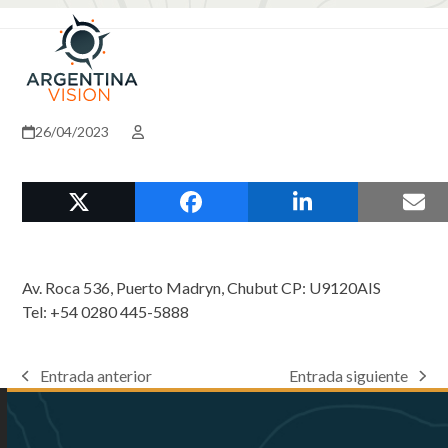
Skip
Open
Close
to
mobile
mobile
content
menu
menu
26/04/2023
Av. Roca 536, Puerto Madryn, Chubut CP: U9120AIS
Tel: +54 0280 445-5888
Entrada anterior
Entrada siguiente
previous
next
post:
post: