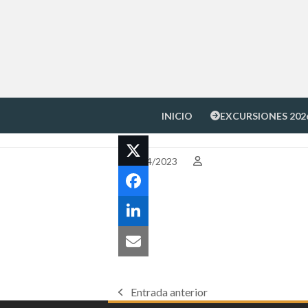
Skip
to
content
INICIO
EXCURSIONES 202
26/04/2023
Entrada anterior
previous