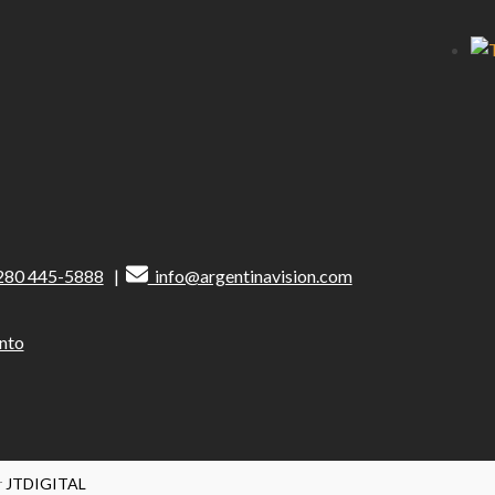
post:
280 445-5888
|
info@argentinavision.com
nto
r
JTDIGITAL