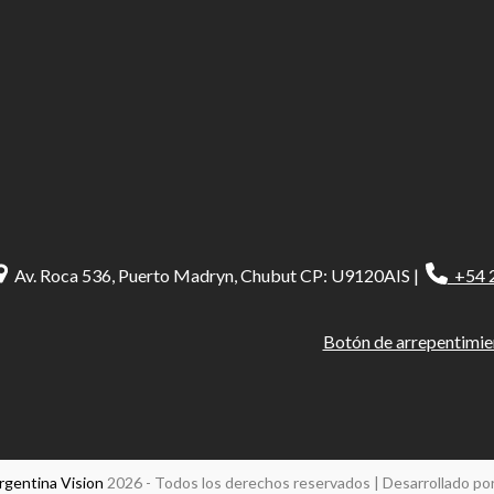
Av. Roca 536, Puerto Madryn, Chubut CP: U9120AIS |
+54 
Botón de arrepentimie
rgentina Vision
2026 - Todos los derechos reservados | Desarrollado po