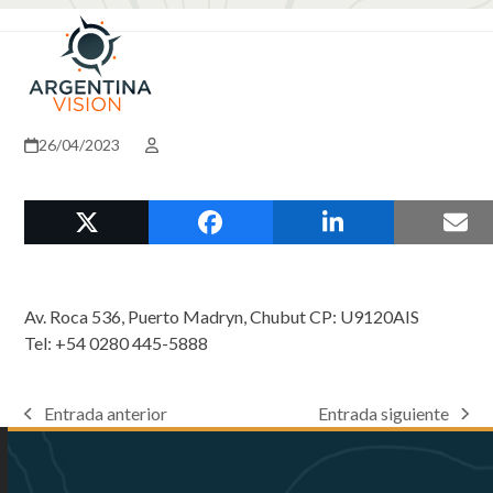
Skip
Open
Close
to
mobile
mobile
content
menu
menu
26/04/2023
Av. Roca 536, Puerto Madryn, Chubut CP: U9120AIS
Tel: +54 0280 445-5888
Entrada anterior
Entrada siguiente
previous
next
post:
post: