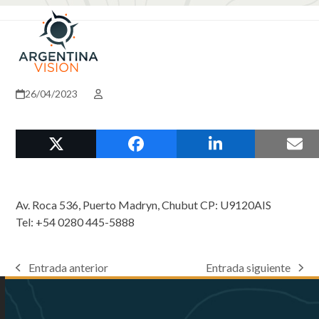
Skip
Open
Close
to
mobile
mobile
content
menu
menu
26/04/2023
Av. Roca 536, Puerto Madryn, Chubut CP: U9120AIS
Tel: +54 0280 445-5888
Entrada anterior
Entrada siguiente
previous
next
post:
post: