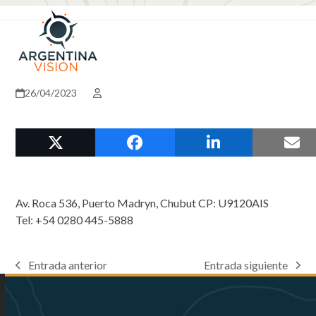
Skip
Open
Close
to
mobile
mobile
content
menu
menu
26/04/2023
Av. Roca 536, Puerto Madryn, Chubut CP: U9120AIS
Tel: +54 0280 445-5888
Entrada anterior
Entrada siguiente
previous
next
post:
post: