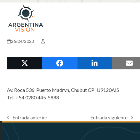
Skip
Open
Close
to
mobile
mobile
content
menu
menu
26/04/2023
Av. Roca 536, Puerto Madryn, Chubut CP: U9120AIS
Tel: +54 0280 445-5888
Entrada anterior
Entrada siguiente
previous
next
post:
post: