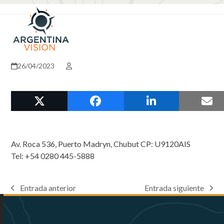
Skip
Open
Close
to
mobile
mobile
content
menu
menu
26/04/2023
Av. Roca 536, Puerto Madryn, Chubut CP: U9120AIS
Tel: +54 0280 445-5888
Entrada anterior
Entrada siguiente
previous
next
post:
post: