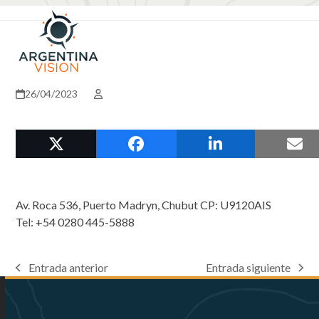
Skip
Open
Close
to
mobile
mobile
content
menu
menu
26/04/2023
Av. Roca 536, Puerto Madryn, Chubut CP: U9120AIS
Tel: +54 0280 445-5888
Entrada anterior
Entrada siguiente
previous
next
post:
post: