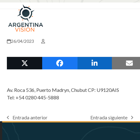
Skip
Open
Close
to
mobile
mobile
content
menu
menu
26/04/2023
Av. Roca 536, Puerto Madryn, Chubut CP: U9120AIS
Tel: +54 0280 445-5888
Entrada anterior
Entrada siguiente
previous
next
post:
post: