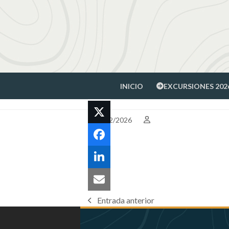
Skip
to
content
INICIO
EXCURSIONES 202
28/02/2026
Entrada anterior
previous
post: