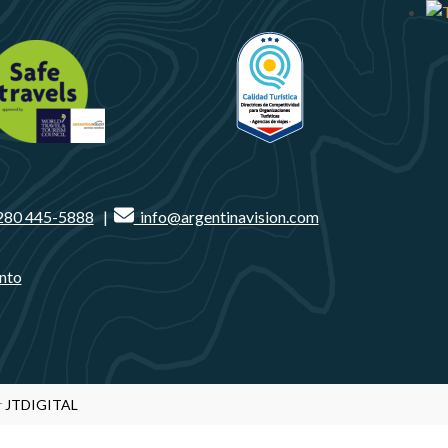
280 445-5888
|
info@argentinavision.com
nto
r
JTDIGITAL