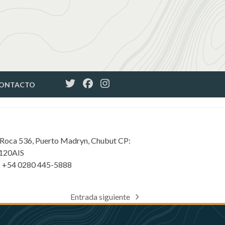
ONTACTO
 Roca 536, Puerto Madryn, Chubut CP:
120AIS
: +54 0280 445-5888
Entrada siguiente
next
post: