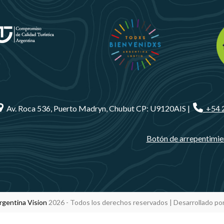
Av. Roca 536, Puerto Madryn, Chubut CP: U9120AIS |
+54 
Botón de arrepentimie
rgentina Vision
2026 - Todos los derechos reservados | Desarrollado po