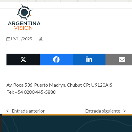
Skip
Open
Close
to
mobile
mobile
content
menu
menu
19/11/2025
Av. Roca 536, Puerto Madryn, Chubut CP: U9120AIS
Tel: +54 0280 445-5888
Entrada anterior
Entrada siguiente
previous
next
post:
post: