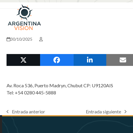
Skip
Open
Close
to
mobile
mobile
content
menu
menu
30/10/2025
Av. Roca 536, Puerto Madryn, Chubut CP: U9120AIS
Tel: +54 0280 445-5888
Entrada anterior
Entrada siguiente
previous
next
post:
post: