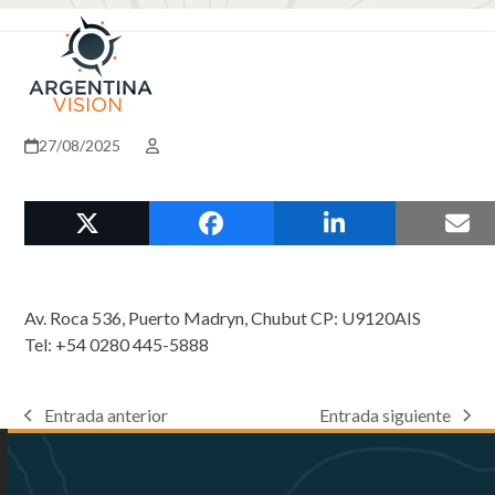
Skip
Open
Close
to
mobile
mobile
content
menu
menu
27/08/2025
Av. Roca 536, Puerto Madryn, Chubut CP: U9120AIS
Tel: +54 0280 445-5888
Entrada anterior
Entrada siguiente
previous
next
post:
post: