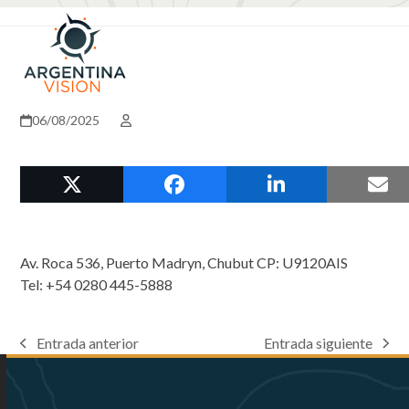
Skip
Open
Close
to
mobile
mobile
content
menu
menu
06/08/2025
Av. Roca 536, Puerto Madryn, Chubut CP: U9120AIS
Tel: +54 0280 445-5888
Entrada anterior
Entrada siguiente
previous
next
post:
post: