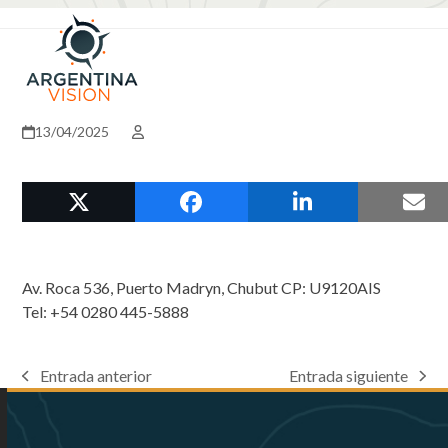
Skip
Open
Close
to
mobile
mobile
content
menu
menu
13/04/2025
Av. Roca 536, Puerto Madryn, Chubut CP: U9120AIS
Tel: +54 0280 445-5888
Entrada anterior
Entrada siguiente
previous
next
post:
post: