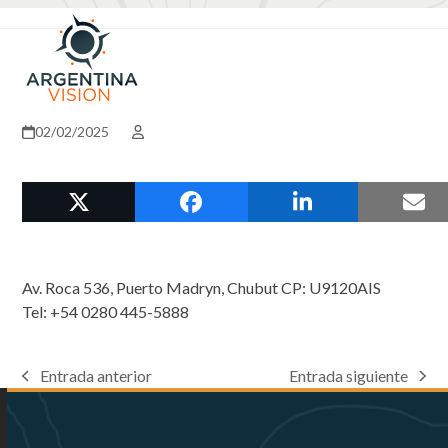
Skip
Open
Close
to
mobile
mobile
content
menu
menu
02/02/2025
Av. Roca 536, Puerto Madryn, Chubut CP: U9120AIS
Tel: +54 0280 445-5888
Entrada anterior
Entrada siguiente
previous
next
post:
post: