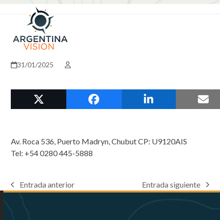
Skip
Open
Close
to
mobile
mobile
content
menu
menu
31/01/2025
Av. Roca 536, Puerto Madryn, Chubut CP: U9120AIS
Tel: +54 0280 445-5888
Entrada anterior
Entrada siguiente
previous
next
post:
post: