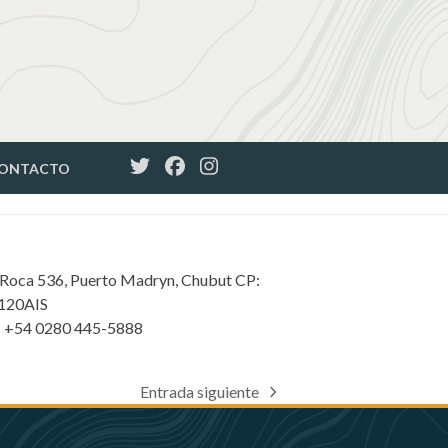
ONTACTO
 Roca 536, Puerto Madryn, Chubut CP:
120AIS
: +54 0280 445-5888
Entrada siguiente
next
post: