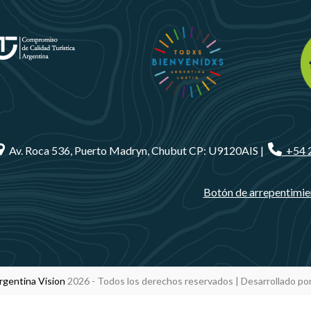
Av. Roca 536, Puerto Madryn, Chubut CP: U9120AIS |
+54 
Botón de arrepentimie
rgentina Vision
2026 - Todos los derechos reservados | Desarrollado po