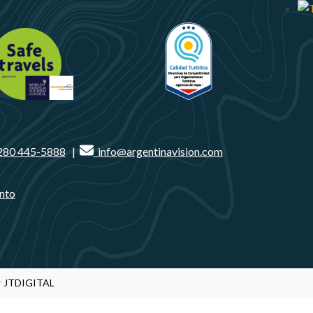
280 445-5888
|
info@argentinavision.com
nto
r
JTDIGITAL