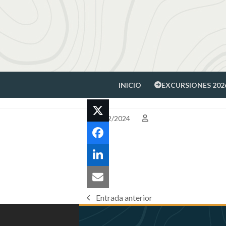
Skip
to
content
INICIO
EXCURSIONES 202
30/12/2024
Entrada anterior
previous
post: