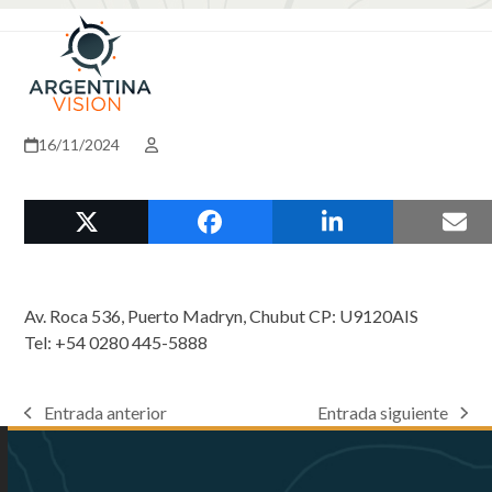
Skip
Open
Close
to
mobile
mobile
content
menu
menu
16/11/2024
Av. Roca 536, Puerto Madryn, Chubut CP: U9120AIS
Tel: +54 0280 445-5888
Entrada anterior
Entrada siguiente
previous
next
post:
post: